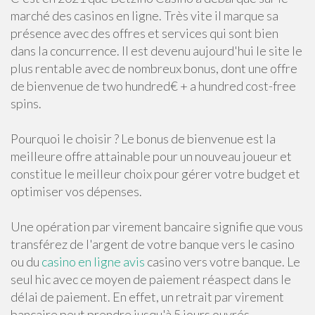
marché des casinos en ligne. Très vite il marque sa
présence avec des offres et services qui sont bien
dans la concurrence. Il est devenu aujourd'hui le site le
plus rentable avec de nombreux bonus, dont une offre
de bienvenue de two hundred€ + a hundred cost-free
spins.
Pourquoi le choisir ? Le bonus de bienvenue est la
meilleure offre attainable pour un nouveau joueur et
constitue le meilleur choix pour gérer votre budget et
optimiser vos dépenses.
Une opération par virement bancaire signifie que vous
transférez de l'argent de votre banque vers le casino
ou du
casino en ligne avis
casino vers votre banque. Le
seul hic avec ce moyen de paiement réaspect dans le
délai de paiement. En effet, un retrait par virement
bancaire peut prendre jusqu'à 5 jours ouvrés.