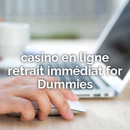
casino en ligne
retrait immédiat for
Dummies