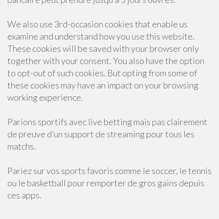
We also use 3rd-occasion cookies that enable us
examine and understand how you use this website.
These cookies will be saved with your browser only
together with your consent. You also have the option
to opt-out of such cookies. But opting from some of
these cookies may have an impact on your browsing
working experience.
Parions sportifs avec live betting mais pas clairement
de preuve d’un support de streaming pour tous les
matchs.
Pariez sur vos sports favoris comme le soccer, le tennis
ou le basketball pour remporter de gros gains depuis
ces apps.