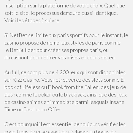
inscription sur la plateforme de votre choix. Quel que
soit le site, le processus demeure quasi identique.
Voici les étapes à suivre :
Si NetBet se limite aux paris sportifs pour le instant, le
casino propose de nombreux styles de paris comme
le BetBuilder pour créer ses propres paris, ou
du cashout pour retirer vos mises en cours de jeu.
Au full, ce sont plus de 4.200 jeux qui sont disponibles
sur Rizz Casino. Vous retrouverez des slots comme E-
book of Lifeless ou E book from the Fallen, des jeux de
desk comme le poker ou le blackjack, ainsi que des jeux
de casino animés en immediate parmi lesquels Insane
Time ou Deal or no Offer.
C’est pourquoi il est essentiel de toujours vérifier les
conditions de mise avant de réclamer un bonus de